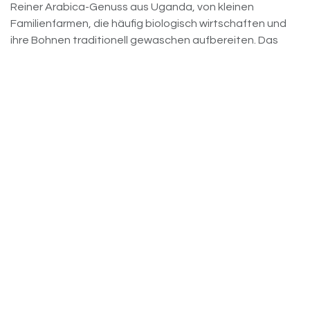
Reiner Arabica-Genuss aus Uganda, von kleinen
Familienfarmen, die häufig biologisch wirtschaften und
ihre Bohnen traditionell gewaschen aufbereiten. Das
Ergebnis ist ein besonders sauberer, harmonischer
Kaffee mit feiner Süße, lebendiger, heller Säure und
vielschichtigen Aromen – perfekt für alle, die milden,
aromatischen und voll entwickelten Single-Origin-
Arabica zu schätzen wissen.
Einmalig
8,90
€
Jeden
Monat
8,00 €
-10%
Jeden
2 Monate
8,45 €
-5%